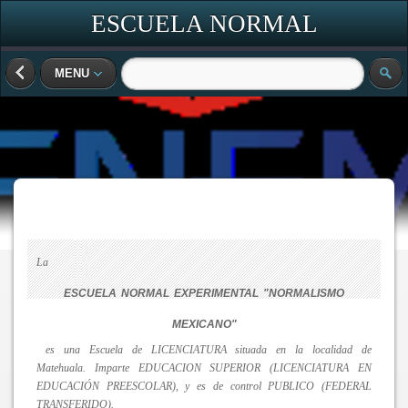
ESCUELA NORMAL
EXPERIMENTAL NORMALISMO
MENU
MEXICANO
La
ESCUELA NORMAL EXPERIMENTAL "NORMALISMO
MEXICANO"
es una Escuela de LICENCIATURA situada en la localidad de
Matehuala. Imparte EDUCACION SUPERIOR (LICENCIATURA EN
EDUCACIÓN PREESCOLAR), y es de control PUBLICO (FEDERAL
TRANSFERIDO).